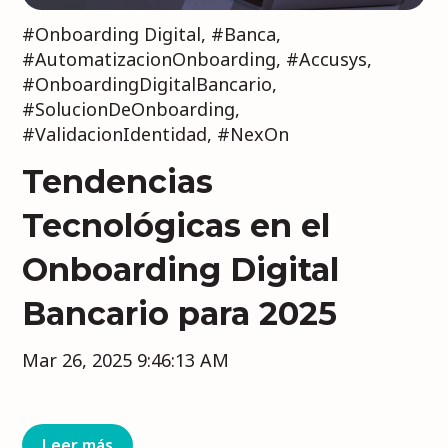
#Onboarding Digital
,
#Banca
,
#AutomatizacionOnboarding
,
#Accusys
,
#OnboardingDigitalBancario
,
#SolucionDeOnboarding
,
#ValidacionIdentidad
,
#NexOn
Tendencias
Tecnológicas en el
Onboarding Digital
Bancario para 2025
Mar 26, 2025 9:46:13 AM
Leer más