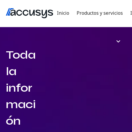
Inicio
Productos y servicios
Toda
la
infor
maci
ón