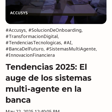
#Accusys
,
#SolucionDeOnboarding
,
#TransformacionDigital
,
#TendenciasTecnologicas
,
#AI
,
#BancaDelFuturo
,
#SistemasMultiAgente
,
#InnovacionFinanciera
Tendencias 2025: El
auge de los sistemas
multi-agente en la
banca
May 22, 2025 12:40:05 PM