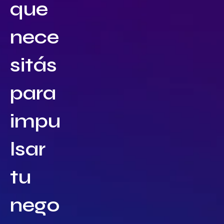
que
nece
sitás
para
impu
lsar
tu
nego