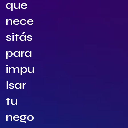
que
nece
sitás
para
impu
lsar
tu
nego