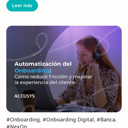
Leer más
#Onboarding
,
#Onboarding Digital
,
#Banca
,
#NexOn