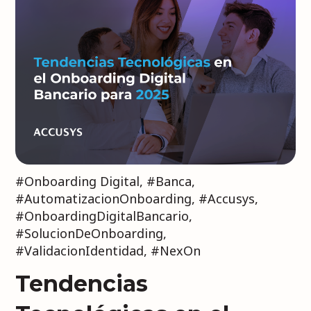
#Onboarding Digital
,
#Banca
,
#AutomatizacionOnboarding
,
#Accusys
,
#OnboardingDigitalBancario
,
#SolucionDeOnboarding
,
#ValidacionIdentidad
,
#NexOn
Tendencias