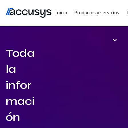
Inicio
Productos y servicios
Toda
la
infor
maci
ón